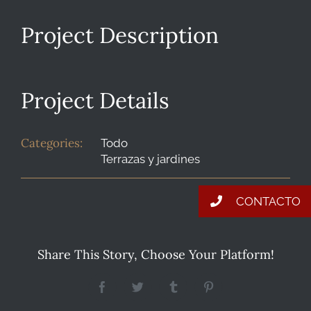
Project Description
BLOG
Project Details
CONTACTO
Categories:
Todo
Terrazas y jardines
CONTACTO
Share This Story, Choose Your Platform!
Facebook
Twitter
Tumblr
Pinterest