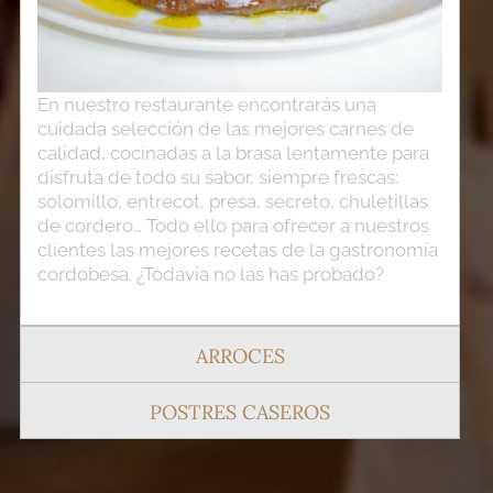
En nuestro restaurante encontrarás una
cuidada selección de las mejores carnes de
calidad, cocinadas a la brasa lentamente para
disfruta de todo su sabor, siempre frescas:
solomillo, entrecot, presa, secreto, chuletillas
de cordero… Todo ello para ofrecer a nuestros
clientes las mejores recetas de la gastronomía
cordobesa. ¿Todavía no las has probado?
ARROCES
POSTRES CASEROS