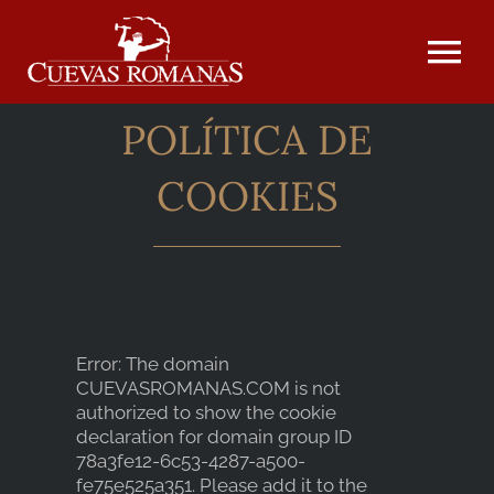
Saltar
al
contenido
Tog
Nav
POLÍTICA DE
INICIO
COOKIES
SOBRE NOSOTROS
EVENTOS
Error: The domain
CUEVASROMANAS.COM is not
NUESTRA CARTA
authorized to show the cookie
declaration for domain group ID
78a3fe12-6c53-4287-a500-
fe75e525a351. Please add it to the
FOTOGRAFÍAS