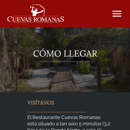
Saltar
al
contenido
Tog
Nav
INICIO
CÓMO LLEGAR
SOBRE NOSOTROS
EVENTOS
VISÍTANOS
NUESTRA CARTA
El Restaurante Cuevas Romanas
está situado a tan solo 5 minutos (3,2
FOTOGRAFÍAS
Km.) de la Ronda Norte, a solo 15