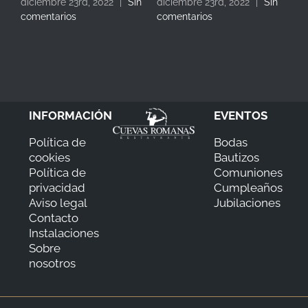
in
diciembre 23rd, 2022
|
Sin
diciembre 23rd, 2022
|
Sin
dic
comentarios
comentarios
com
INFORMACIÓN
EVENTOS
Política de
Bodas
cookies
Bautizos
Política de
Comuniones
privacidad
Cumpleaños
Aviso legal
Jubilaciones
Contacto
Instalaciones
Sobre
nosotros