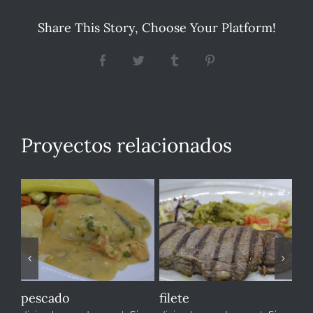
Share This Story, Choose Your Platform!
Facebook
Twitter
Tumblr
Pinterest
Proyectos relacionados
pescado
filete
cr