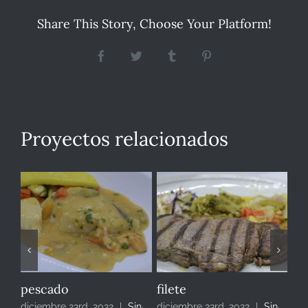
Share This Story, Choose Your Platform!
Facebook
Twitter
Tumblr
Pinterest
Proyectos relacionados
pescado
filete
cr
in
diciembre 23rd, 2022
|
Sin
diciembre 23rd, 2022
|
Sin
dic